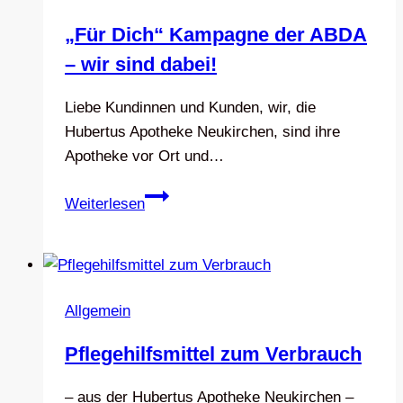
„Für Dich“ Kampagne der ABDA
– wir sind dabei!
Liebe Kundinnen und Kunden, wir, die
Hubertus Apotheke Neukirchen, sind ihre
Apotheke vor Ort und…
„Für
Weiterlesen
Dich“
Kampagne
der
ABDA
Allgemein
–
wir
Pflegehilfsmittel zum Verbrauch
sind
dabei!
– aus der Hubertus Apotheke Neukirchen –