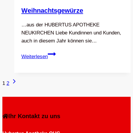
Weihnachtsgewürze
…aus der HUBERTUS APOTHEKE
NEUKIRCHEN Liebe Kundinnen und Kunden,
auch in diesem Jahr können sie…
Weihnachtsgewürze
Weiterlesen
Seitennavigation
Nächste
1
2
Seite
Ihr Kontakt zu uns