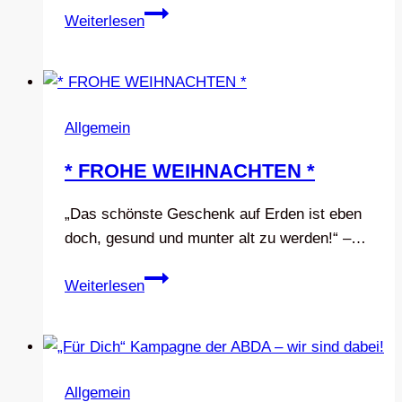
ÜBERRASCHUNGSTORTE
Weiterlesen
von
der
Firma
kohlpharma
Allgemein
* FROHE WEIHNACHTEN *
„Das schönste Geschenk auf Erden ist eben
doch, gesund und munter alt zu werden!“ –…
*
Weiterlesen
FROHE
WEIHNACHTEN
*
Allgemein